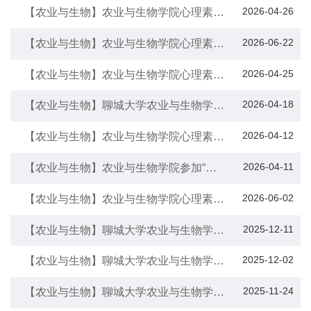
会”
2026-04-26
【农业与生物】农业与生物学院心理素质
拓展办公室举办“执光阴为笔 绘青春华
章”阳光心理大讲堂活动
2026-06-22
【农业与生物】农业与生物学院心理素质
拓展办公室举办“书签传情 执笔绘心”朋辈
辅导活动
2026-04-25
【农业与生物】农业与生物学院心理素质
拓展办公室举办“八段锦”朋辈辅导线上活
动
2026-04-18
【农业与生物】聊城大学农业与生物学院
举办“心向光芒 自在成长”团体辅导活动
2026-04-12
【农业与生物】农业与生物学院心理素质
拓展办公室举办“剧焦心灵 戏说成长”心理
情景剧大赛
2026-04-11
【农业与生物】农业与生物学院参加“农
化辩论交流赛”
2026-06-02
【农业与生物】农业与生物学院心理素质
拓展办公室举办“与焦虑和解 为心灵护
航”心理委员培训活动
2025-12-11
【农业与生物】聊城大学农业与生物学院
举办“赋能心理育人 筑牢青春防线”心理培
训活动
2025-12-02
【农业与生物】聊城大学农业与生物学院
举办“与情绪对话 为成长赋能”阳光心理大
讲堂活动
2025-11-24
【农业与生物】聊城大学农业与生物学院
举办“倾听心声 温暖同行”心理委员培训会