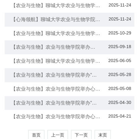
2025-11-24
【农业与生物】聊城大学农业与生物学院
举办“心理赋能提升 护航学业无忧”主题心
理培训会
2025-11-24
【心海领航】聊城大学农业与生物学院举
办“告别内耗 轻装前行”团体辅导活动
2025-10-29
【农业与生物】聊城大学农业与生物学院
举办“启新之旅 暖愈同行”阳光心理大讲堂
活动
2025-09-18
【农业与生物】农业与生物学院举办
2025级新生心理健康普测活动
2025-06-05
【农业与生物】聊城大学农业与生物学院
参加“活力绽放 青春飞扬”趣味运动会活动
2025-05-28
【农业与生物】农业与生物学院举办“心
海扬帆 青春护航”5·25心理健康主题班会
2025-05-08
【农业与生物】农业与生物学院举办心理
委员培训会
2025-04-30
【农业与生物】农业与生物学院举办“心
海拾贝 影像留痕”心理vlog创作活动
2025-04-21
【农业与生物】农业与生物学院举办心理
健康教育工作调研会
首页
上一页
下一页
末页