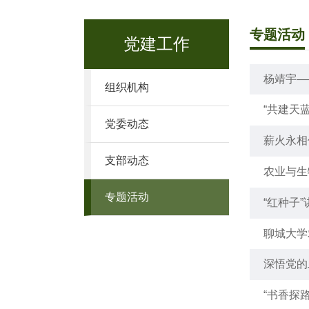
专题活动
党建工作
杨靖宇—
组织机构
“共建天
党委动态
薪火永相
支部动态
农业与生
专题活动
“红种子
聊城大学
深悟党的
讲交流会
“书香探