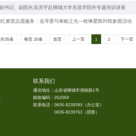
副书记、副院长吴洪宇赴聊城大学东昌学院作专题培训讲座
|红麦苗志愿服务：追寻爱与奉献之光—牧琳爱陈列馆参观活动
共35条
每页
20
条
1
2
首页
上一页
下一页
联系我们
通信地址：山东省聊城市湖南路1号
邮政编码：252059
厅
联系电话：0635-8239393（办公室）
0635-8239763（团委）