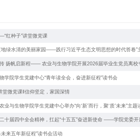
—“红种子”讲堂微党课
蓝地绿水清的美丽家园——践行习近平生态文明思想的时代答卷”
传 扬帆启新程—— 农业与生物学院开展2026届毕业生党员离校
物学院学生党建中心“青年读全会，奋进新征程”读书会
”讲堂微党课‖信仰坚定，家国深情
农业与生物学院学生党建中心举办“向‘新’而行，聚‘质’未来”主题
二十届四中全会精神，扛起“十五五”奋进新使命 ——学院党委
路未来五年新征程”读书会活动