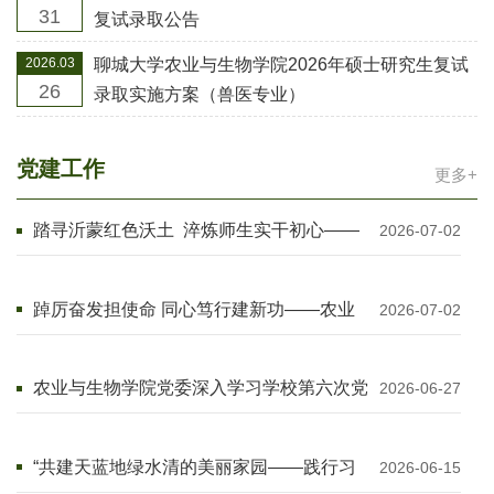
31
复试录取公告
2026.03
聊城大学农业与生物学院2026年硕士研究生复试
26
录取实施方案（兽医专业）
党建工作
更多+
踏寻沂蒙红色沃土 淬炼师生实干初心——
2026-07-02
农业与生物学院赴临沂开展红色实地教育
踔厉奋发担使命 同心笃行建新功——农业
2026-07-02
与生物学院召开庆祝建党105周年“七一”座
谈会
农业与生物学院党委深入学习学校第六次党
2026-06-27
代会精神
“共建天蓝地绿水清的美丽家园——践行习
2026-06-15
近平生态文明思想的时代答卷”主题读书会